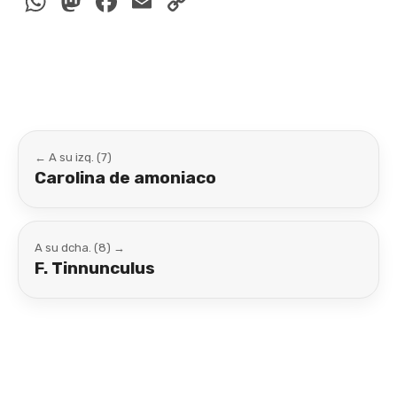
WhatsApp
Mastodon
Facebook
Email
Copy
Link
← A su izq. (7)
Carolina de amoniaco
A su dcha. (8) →
F. Tinnunculus