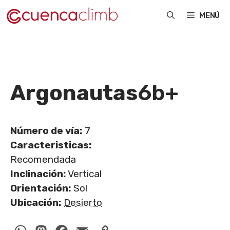
Saltar
MENÚ
al
contenido
Argonautas
6b+
Número de vía:
7
Caracteristicas:
Recomendada
Inclinación:
Vertical
Orientación:
Sol
Ubicación:
Desierto