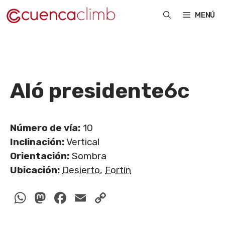
Saltar
MENÚ
al
contenido
Aló presidente
6c
Número de vía:
10
Inclinación:
Vertical
Orientación:
Sombra
Ubicación:
Desierto
,
Fortín
WhatsApp
Mastodon
Facebook
Email
Copy
Link