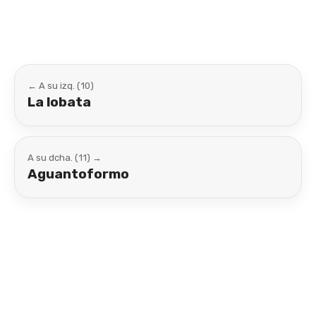
← A su izq. (10)
La lobata
A su dcha. (11) →
Aguantoformo