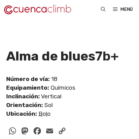
Saltar
MENÚ
al
contenido
Alma de blues
7b+
Número de vía:
18
Equipamiento:
Químicos
Inclinación:
Vertical
Orientación:
Sol
Ubicación:
Bolo
WhatsApp
Mastodon
Facebook
Email
Copy