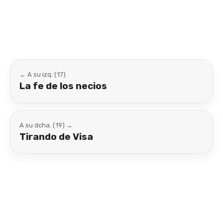
Link
← A su izq. (17)
La fe de los necios
A su dcha. (19) →
Tirando de Visa