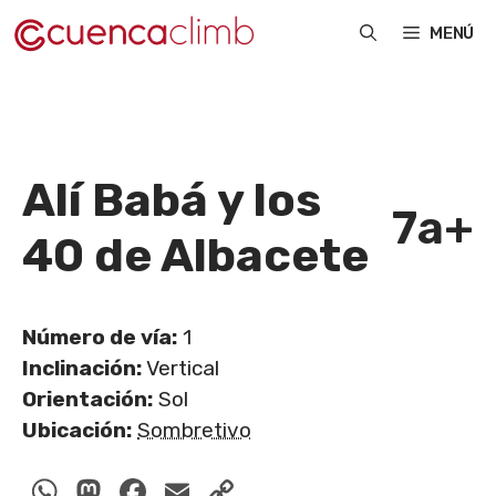
Saltar
MENÚ
al
contenido
Alí Babá y los
7a+
40 de Albacete
Número de vía:
1
Inclinación:
Vertical
Orientación:
Sol
Ubicación:
Sombretivo
WhatsApp
Mastodon
Facebook
Email
Copy