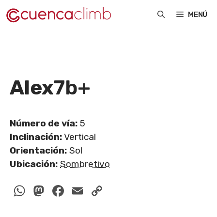
Saltar
MENÚ
al
contenido
Alex
7b+
Número de vía:
5
Inclinación:
Vertical
Orientación:
Sol
Ubicación:
Sombretivo
WhatsApp
Mastodon
Facebook
Email
Copy
Link