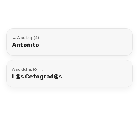
← A su izq. (4)
Antoñito
A su dcha. (6) →
L@s Cetograd@s