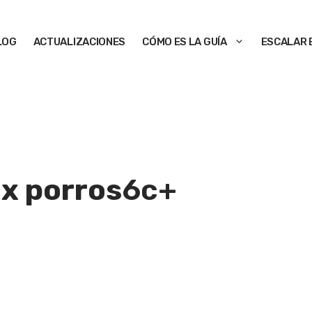
LOG
ACTUALIZACIONES
CÓMO ES LA GUÍA
ESCALAR 
ix porros
6c+