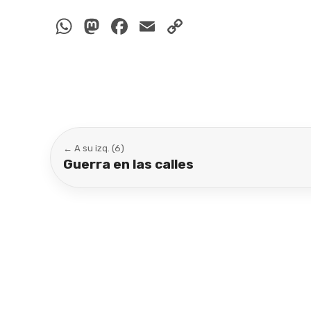
WhatsApp
Mastodon
Facebook
Email
Copy
Link
← A su izq. (6)
Guerra en las calles