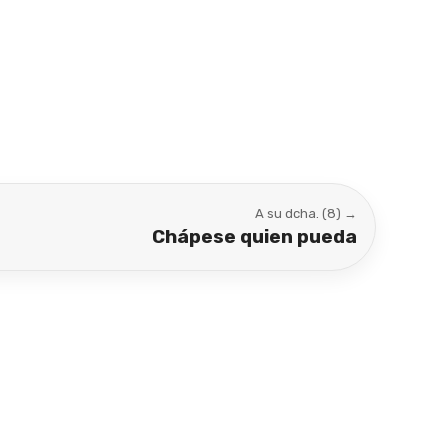
A su dcha. (8) →
Chápese quien pueda