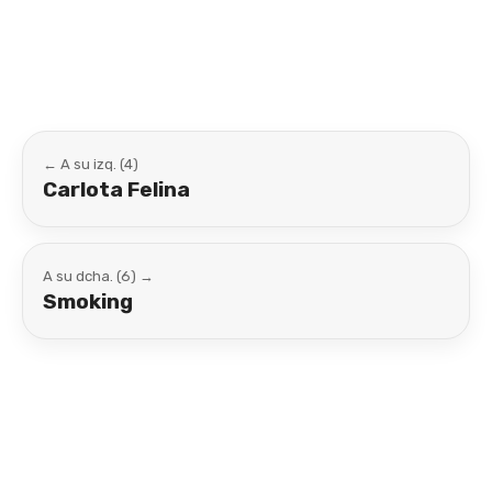
Link
← A su izq. (4)
Carlota Felina
A su dcha. (6) →
Smoking