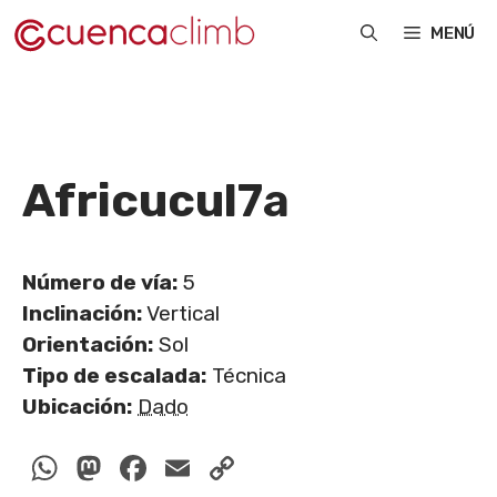
Saltar
MENÚ
al
contenido
Africucul
7a
Número de vía:
5
Inclinación:
Vertical
Orientación:
Sol
Tipo de escalada:
Técnica
Ubicación:
Dado
WhatsApp
Mastodon
Facebook
Email
Copy