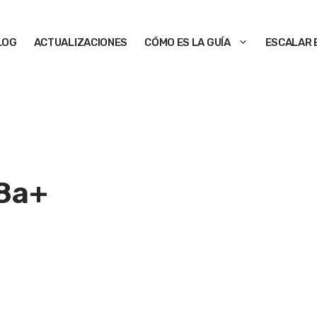
LOG
ACTUALIZACIONES
CÓMO ES LA GUÍA
ESCALAR 
8a+