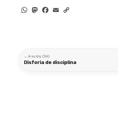
WhatsApp
Mastodon
Facebook
Email
Copy
Link
← A su izq. (36)
Disforia de disciplina