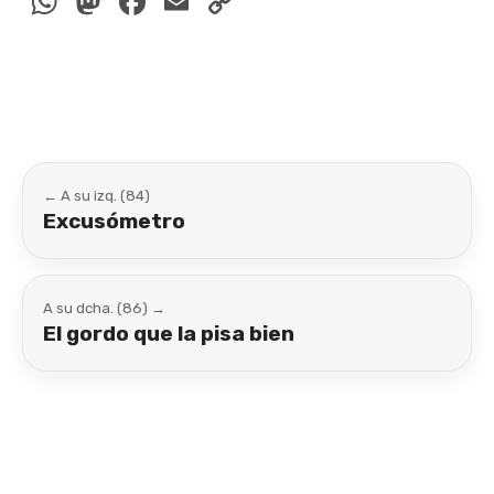
WhatsApp
Mastodon
Facebook
Email
Copy
Link
← A su izq. (84)
Excusómetro
A su dcha. (86) →
El gordo que la pisa bien