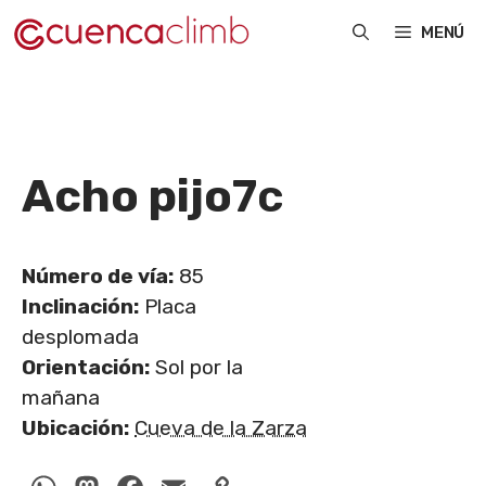
Saltar
MENÚ
al
contenido
Acho pijo
7c
Número de vía:
85
Inclinación:
Placa
desplomada
Orientación:
Sol por la
mañana
Ubicación:
Cueva de la Zarza