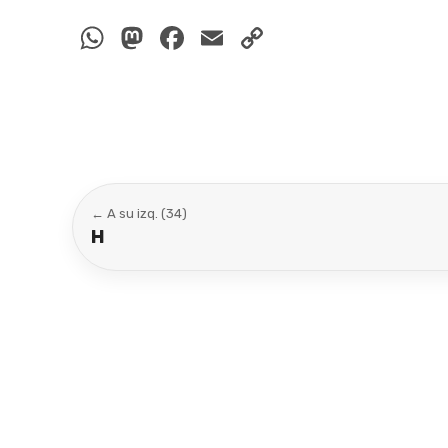
WhatsApp
Mastodon
Facebook
Email
Copy
Link
← A su izq. (34)
H