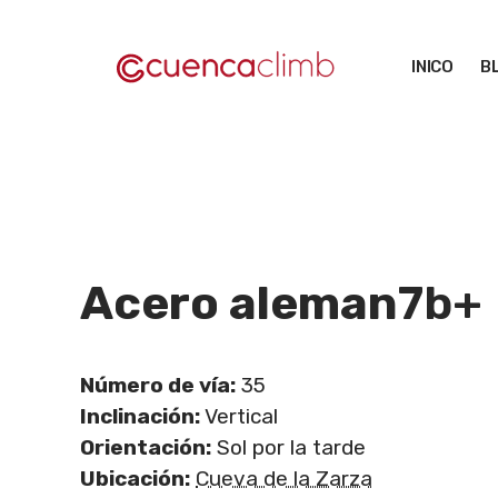
Saltar
al
INICO
B
contenido
Acero aleman
7b+
Número de vía:
35
Inclinación:
Vertical
Orientación:
Sol por la tarde
Ubicación:
Cueva de la Zarza