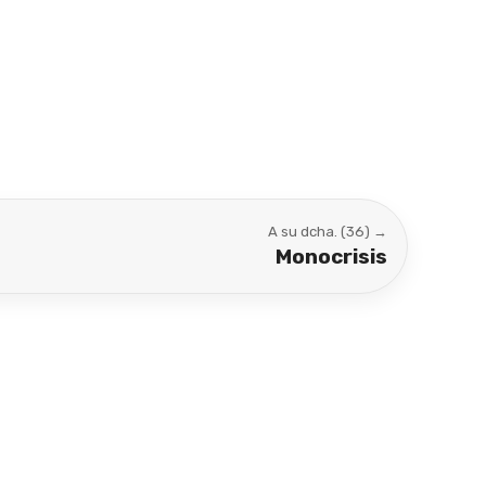
A su dcha. (36) →
Monocrisis