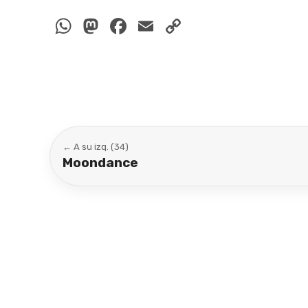
WhatsApp
Mastodon
Facebook
Email
Copy
Link
← A su izq. (34)
Moondance