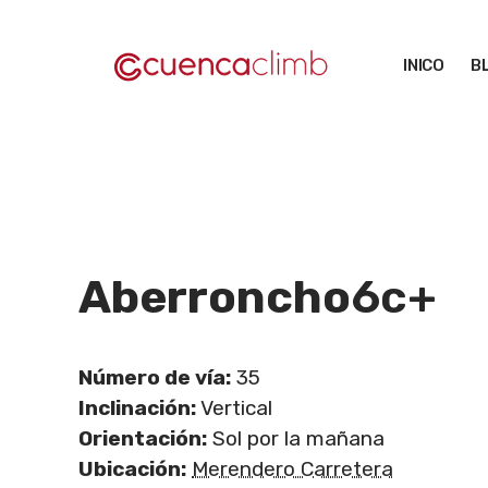
Saltar
al
INICO
B
contenido
Aberroncho
6c+
Número de vía:
35
Inclinación:
Vertical
Orientación:
Sol por la mañana
Ubicación:
Merendero Carretera