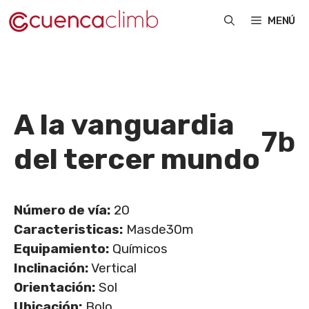
Saltar
MENÚ
al
contenido
A la vanguardia
7b
del tercer mundo
Número de vía:
20
Caracteristicas:
Masde30m
Equipamiento:
Químicos
Inclinación:
Vertical
Orientación:
Sol
Ubicación:
Bolo