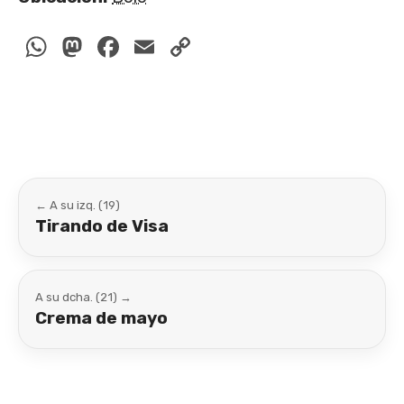
WhatsApp
Mastodon
Facebook
Email
Copy
Link
← A su izq. (19)
Tirando de Visa
A su dcha. (21) →
Crema de mayo