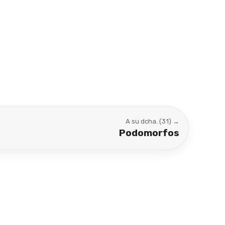
A su dcha. (31) →
Podomorfos