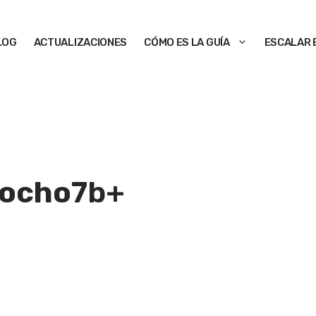
LOG
ACTUALIZACIONES
CÓMO ES LA GUÍA
ESCALAR 
 ocho
7b+