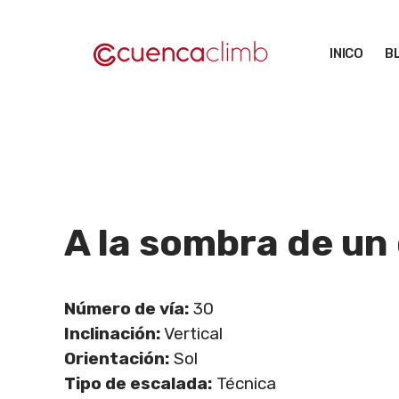
Saltar
al
INICO
B
contenido
A la sombra de un
Número de vía:
30
Inclinación:
Vertical
Orientación:
Sol
Tipo de escalada:
Técnica