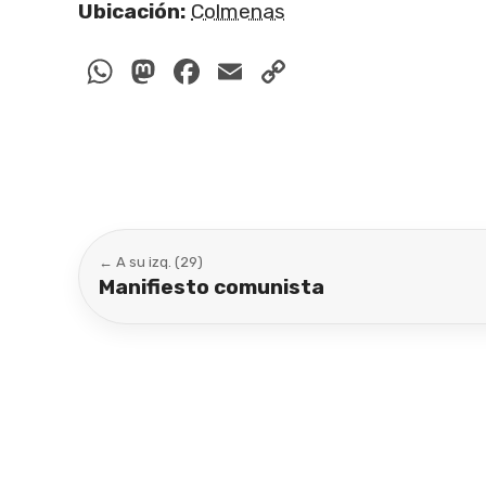
Ubicación:
Colmenas
WhatsApp
Mastodon
Facebook
Email
Copy
Link
← A su izq. (29)
Manifiesto comunista