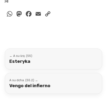
la
WhatsApp
Mastodon
Facebook
Email
Copy
Link
← A su izq. (55)
Esteryka
A su dcha. (55.2) →
Vengo del infierno