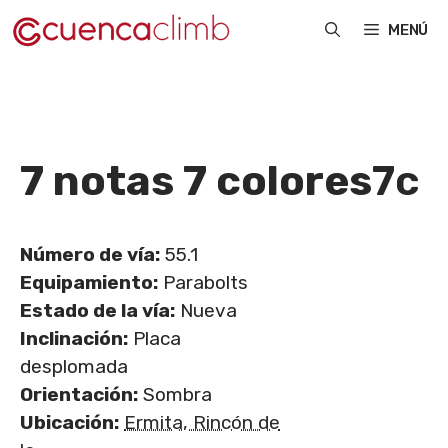
Saltar
MENÚ
al
contenido
7 notas 7 colores
7c
Número de vía:
55.1
Equipamiento:
Parabolts
Estado de la vía:
Nueva
Inclinación:
Placa
desplomada
Orientación:
Sombra
Ubicación:
Ermita, Rincón de