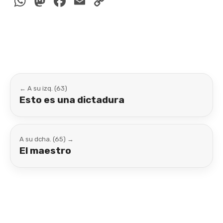
WhatsApp
Mastodon
Facebook
Email
Copy
Link
← A su izq. (63)
Esto es una dictadura
A su dcha. (65) →
El maestro