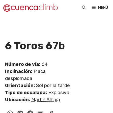
Saltar
MENÚ
al
contenido
6 Toros 6
7b
Número de vía:
64
Inclinación:
Placa
desplomada
Orientación:
Sol por la tarde
Tipo de escalada:
Explosiva
Ubicación:
Martín Alhaja