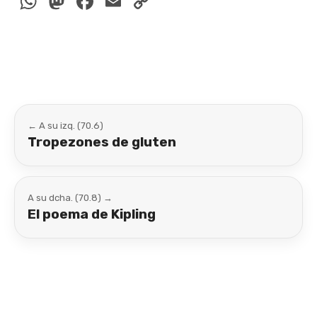
WhatsApp
Mastodon
Facebook
Email
Copy
Link
← A su izq. (70.6)
Tropezones de gluten
A su dcha. (70.8) →
El poema de Kipling