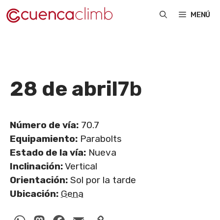
Saltar
MENÚ
al
contenido
28 de abril
7b
Número de vía:
70.7
Equipamiento:
Parabolts
Estado de la vía:
Nueva
Inclinación:
Vertical
Orientación:
Sol por la tarde
Ubicación:
Gena