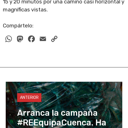
15 y 20 minutos por una camino casi horizontal y
magníficas vistas.
Compártelo:
W
M
F
E
C
h
a
a
m
o
at
st
c
ail
p
s
o
e
y
A
d
b
Li
p
o
o
n
p
n
o
k
ANTERIOR
k
Arranca la campaña
#REEquipaCuenca. Ha