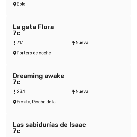
Bolo
La gata Flora
7c
71.1
Nueva
Portero de noche
Dreaming awake
7c
23.1
Nueva
Ermita, Rincón de la
Las sabidurías de Isaac
7c