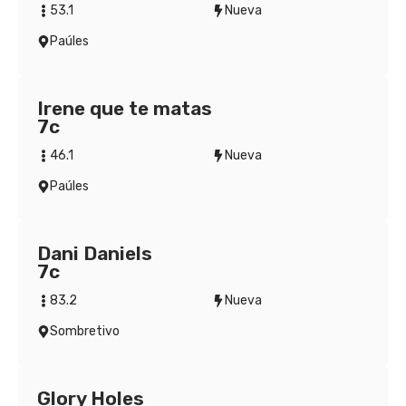
53.1
Nueva
Paúles
Irene que te matas
7c
46.1
Nueva
Paúles
Dani Daniels
7c
83.2
Nueva
Sombretivo
Glory Holes