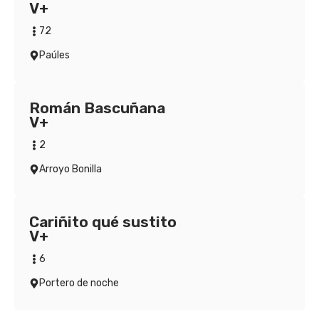
V+
72
Paúles
Román Bascuñana
V+
2
Arroyo Bonilla
Cariñito qué sustito
V+
6
Portero de noche