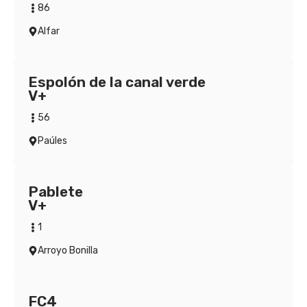
86
Alfar
Espolón de la canal verde
V+
56
Paúles
Pablete
V+
1
Arroyo Bonilla
FC4