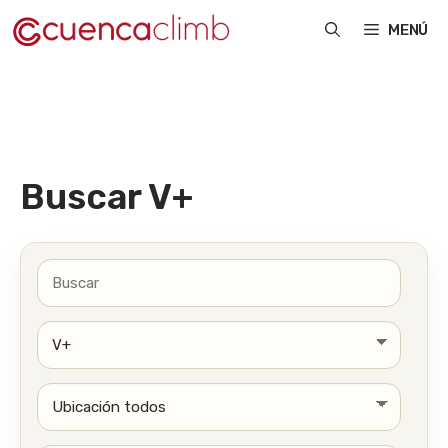
Saltar
MENÚ
al
contenido
Buscar V+