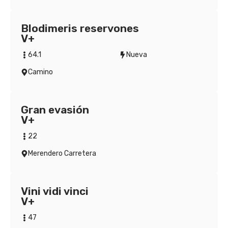
Blodimeris reservones
V+
64.1
Nueva
Camino
Gran evasión
V+
22
Merendero Carretera
Vini vidi vinci
V+
47