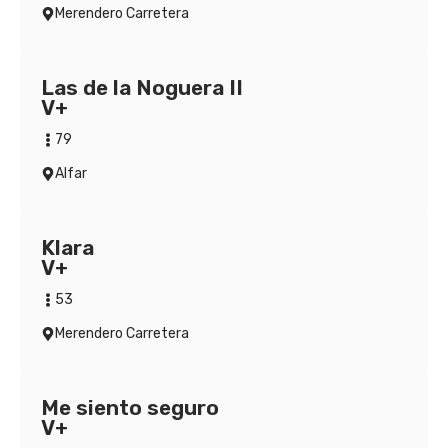
Merendero Carretera
Las de la Noguera II
V+
79
Alfar
Klara
V+
53
Merendero Carretera
Me siento seguro
V+