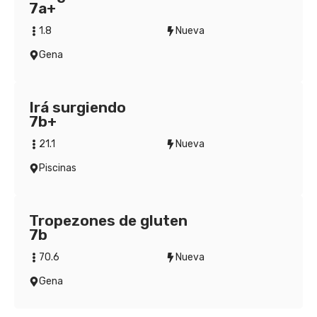
7a+
1.8
Nueva
Gena
Irá surgiendo
7b+
21.1
Nueva
Piscinas
Tropezones de gluten
7b
70.6
Nueva
Gena