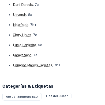
Dani Daniels
, 7c
Ueveruh
, 8a
Malafalda
, 7b+
Glory Holes
, 7c
Lucia Lapiedra
, 6c+
Karaketakid
, 7a
Eduardo Manos Tarjetas
, 7b+
Categorías & Etiquetas
Hoz del Júcar
Actualizaciones 5ED