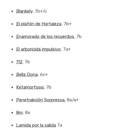
Blankely
, 7b+/c
El plafón de Hortaleza
, 7b+
Enamorado de los recuerdos
, 7b
El arboricida impulsivo
, 7a+
112
, 7b
Bella Dona
, 6c+
Ketamorfosis
, 7b
Penetrakción Sorpressa
, 8a/a+
8m
, 8a
Lamida por la salida
7a