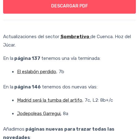
DESCARGAR PDF
Actualizaciones del sector
Sombretivo
de Cuenca. Hoz del
Júcar.
En la
página 137
tenemos una vía terminada:
El eslabón perdido
, 7b
En la
página 146
tenemos dos nuevas vías:
Madrid será la tumba del artifo
, 7c, L2: 8b+/c
Jodepoleas Garregui
, 8a
Añadimos
páginas nuevas para trazar todas las
novedades
: