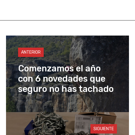
at
st
c
ail
p
s
o
e
y
A
d
b
Li
p
o
o
n
p
n
o
k
ANTERIOR
k
Comenzamos el año
con 6 novedades que
seguro no has tachado
SIGUIENTE