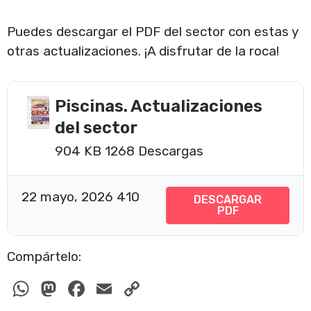
Puedes descargar el PDF del sector con estas y
otras actualizaciones. ¡A disfrutar de la roca!
Piscinas. Actualizaciones
del sector
904 KB
1268 Descargas
22 mayo, 2026
410
DESCARGAR
PDF
Compártelo:
W
M
F
E
C
h
a
a
m
o