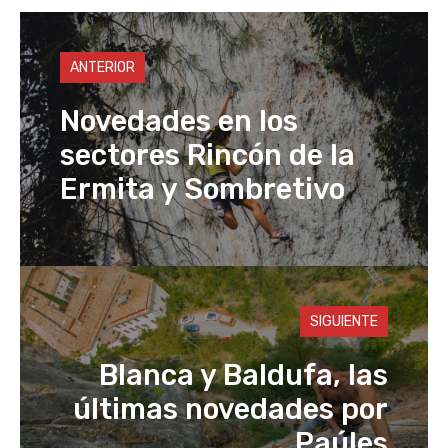
p
o
o
n
p
n
o
k
ANTERIOR
k
Novedades en los
sectores Rincón de la
Ermita y Sombretivo
SIGUIENTE
Blanca y Baldufa, las
últimas novedades por
Paúles