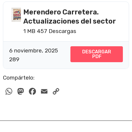
Merendero Carretera.
Actualizaciones del sector
1 MB
457 Descargas
6 noviembre, 2025
DESCARGAR
PDF
289
Compártelo:
W
M
F
E
C
h
a
a
m
o
at
st
c
ail
p
s
o
e
y
A
d
b
Li