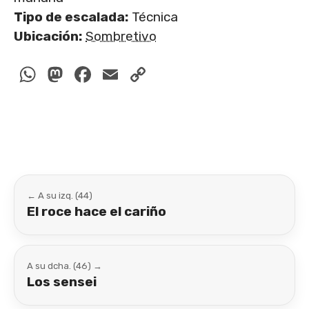
Tipo de escalada:
Técnica
Ubicación:
Sombretivo
WhatsApp
Mastodon
Facebook
Email
Copy
Link
← A su izq. (44)
El roce hace el cariño
A su dcha. (46) →
Los sensei