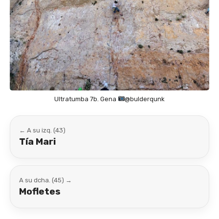
Ultratumba 7b. Gena
@bulderqunk
← A su izq. (43)
Tía Mari
A su dcha. (45) →
Mofletes