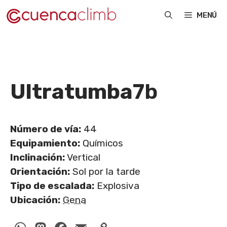
Saltar
MENÚ
al
contenido
Ultratumba
7b
Número de vía:
44
Equipamiento:
Químicos
Inclinación:
Vertical
Orientación:
Sol por la tarde
Tipo de escalada:
Explosiva
Ubicación:
Gena