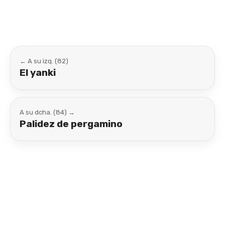
← A su izq. (82)
El yanki
A su dcha. (84) →
Palidez de pergamino