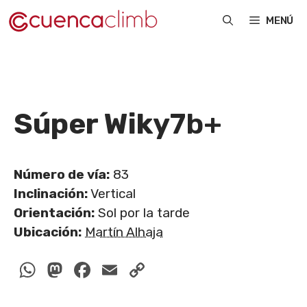
Saltar
MENÚ
al
contenido
Súper Wiky
7b+
Número de vía:
83
Inclinación:
Vertical
Orientación:
Sol por la tarde
Ubicación:
Martín Alhaja
WhatsApp
Mastodon
Facebook
Email
Copy
Link