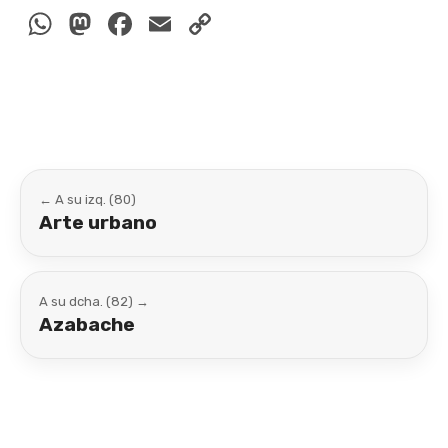
WhatsApp
Mastodon
Facebook
Email
Copy
Link
← A su izq. (80)
Arte urbano
A su dcha. (82) →
Azabache