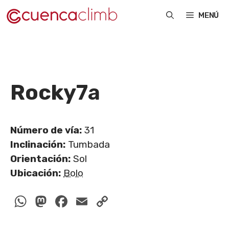
Saltar
MENÚ
al
contenido
Rocky
7a
Número de vía:
31
Inclinación:
Tumbada
Orientación:
Sol
Ubicación:
Bolo
WhatsApp
Mastodon
Facebook
Email
Copy
Link