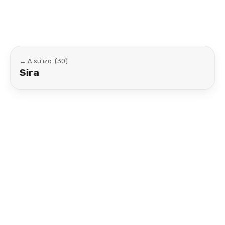
← A su izq. (30)
Sira