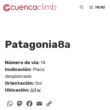
Saltar
MENÚ
al
contenido
Patagonia
8a
Número de vía:
14
Inclinación:
Placa
desplomada
Orientación:
Sol
Ubicación:
Alfar
WhatsApp
Mastodon
Facebook
Email
Copy