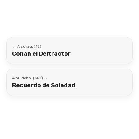
Link
← A su izq. (13)
Conan el Deltractor
A su dcha. (14.1) →
Recuerdo de Soledad