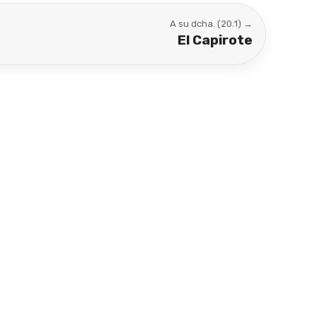
A su dcha. (20.1) →
El Capirote