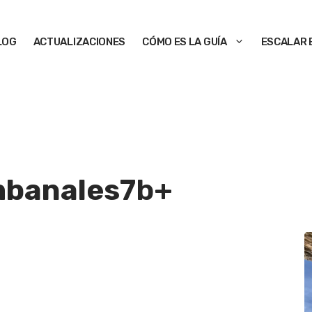
LOG
ACTUALIZACIONES
CÓMO ES LA GUÍA
ESCALAR 
mbanales
7b+