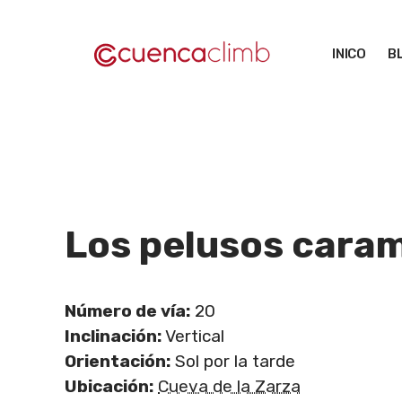
Saltar
al
INICO
B
contenido
Los pelusos cara
Número de vía:
20
Inclinación:
Vertical
Orientación:
Sol por la tarde
Ubicación:
Cueva de la Zarza