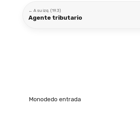
← A su izq. (19.3)
Agente tributario
Monodedo entrada