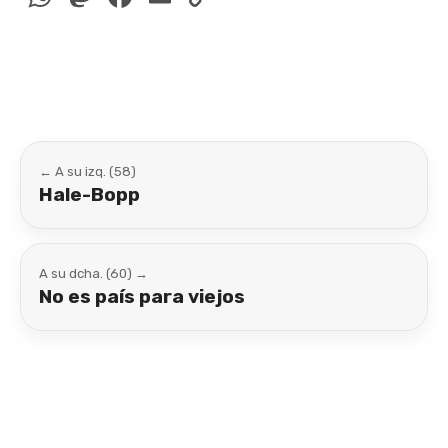
Link
← A su izq. (58)
Hale-Bopp
A su dcha. (60) →
No es país para viejos