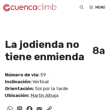
Saltar
MENÚ
al
contenido
La jodienda no
8a
tiene enmienda
Número de vía:
59
Inclinación:
Vertical
Orientación:
Sol por la tarde
Ubicación:
Martín Alhaja
WhatsApp
Mastodon
Facebook
Email
Copy