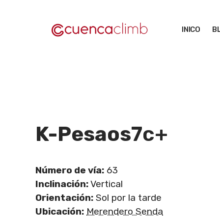
Saltar
al
INICO
B
contenido
K-Pesaos
7c+
Número de vía:
63
Inclinación:
Vertical
Orientación:
Sol por la tarde
Ubicación:
Merendero Senda