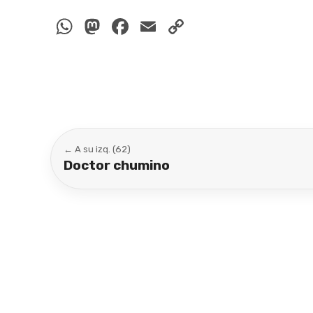
WhatsApp
Mastodon
Facebook
Email
Copy
Link
← A su izq. (62)
Doctor chumino