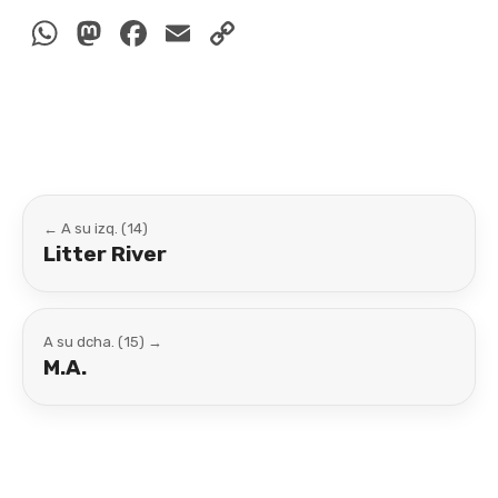
WhatsApp
Mastodon
Facebook
Email
Copy
Link
← A su izq. (14)
Litter River
A su dcha. (15) →
M.A.