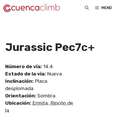
Saltar
MENÚ
al
contenido
Jurassic Pec
7c+
Número de vía:
14.4
Estado de la vía:
Nueva
Inclinación:
Placa
desplomada
Orientación:
Sombra
Ubicación:
Ermita, Rincón de
la