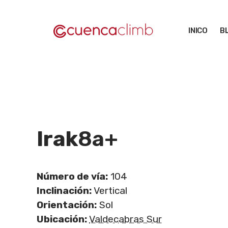
Saltar
al
INICO
B
contenido
Irak
8a+
Número de vía:
104
Inclinación:
Vertical
Orientación:
Sol
Ubicación:
Valdecabras Sur