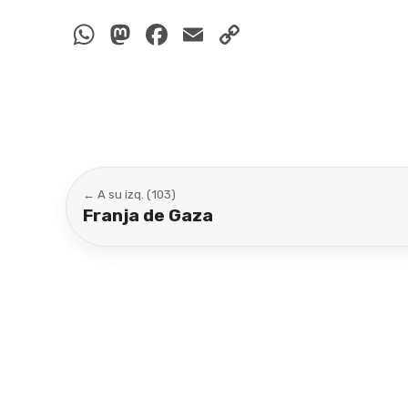
WhatsApp
Mastodon
Facebook
Email
Copy
Link
← A su izq. (103)
Franja de Gaza