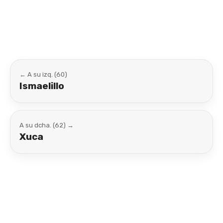
Link
← A su izq. (60)
Ismaelillo
A su dcha. (62) →
Xuca