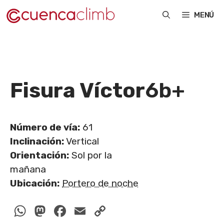
Saltar
MENÚ
al
contenido
Fisura Víctor
6b+
Número de vía:
61
Inclinación:
Vertical
Orientación:
Sol por la
mañana
Ubicación:
Portero de noche
WhatsApp
Mastodon
Facebook
Email
Copy