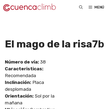
Saltar
MENÚ
al
contenido
El mago de la risa
7b
Número de vía:
38
Caracteristicas:
Recomendada
Inclinación:
Placa
desplomada
Orientación:
Sol por la
mañana