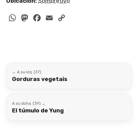
Ubicación:
Sombretivo
WhatsApp
Mastodon
Facebook
Email
Copy
Link
← A su izq. (37)
Gorduras vegetais
A su dcha. (39) →
El túmulo de Yung