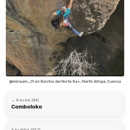
@miiriaam_01 en Bonitos del Norte 8a+, Martín Alhaja, Cuenca
← A su izq. (44)
Comboloko
A su dcha. (45.1) →