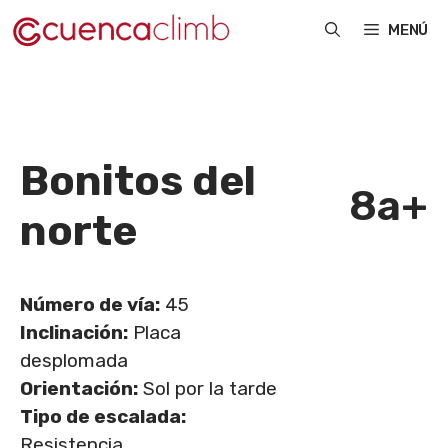
Saltar
MENÚ
al
contenido
Bonitos del
8a+
norte
Número de vía:
45
Inclinación:
Placa
desplomada
Orientación:
Sol por la tarde
Tipo de escalada:
Resistencia