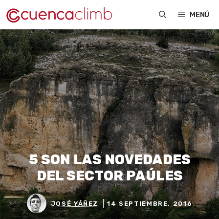
Saltar
MENÚ
al
contenido
5 SON LAS NOVEDADES
DEL SECTOR PAÚLES
JOSÉ YÁÑEZ
14 SEPTIEMBRE, 2016