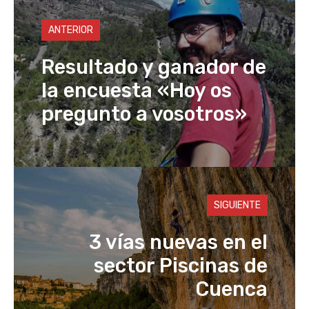
p
n
o
k
ANTERIOR
k
Resultado y ganador de
la encuesta «Hoy os
pregunto a vosotros»
SIGUIENTE
3 vías nuevas en el
sector Piscinas de
Cuenca