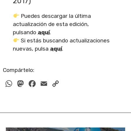
2017)
Puedes descargar la última
actualización de esta edición,
pulsando
aquí
.
Si estás buscando actualizaciones
nuevas, pulsa
aquí
.
Compártelo:
W
M
F
E
C
h
a
a
m
o
at
st
c
ail
p
s
o
e
y
A
d
b
Li
p
o
o
n