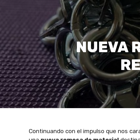
NUEVA 
RE
Continuando con el impulso que nos carac
una
nueva remesa de material
destina