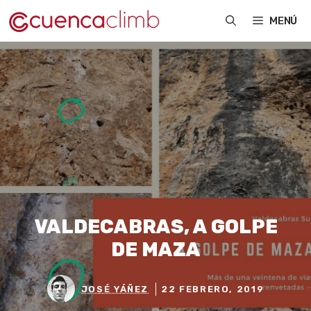
Saltar
MENÚ
al
contenido
VALDECABRAS, A GOLPE
DE MAZA
JOSÉ YÁÑEZ
22 FEBRERO, 2019