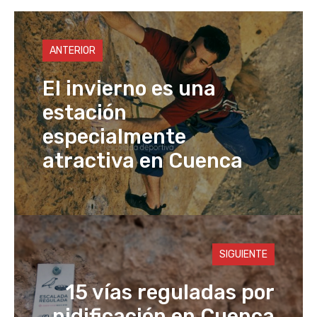
p
o
o
n
p
n
o
k
ANTERIOR
k
El invierno es una
estación
especialmente
atractiva en Cuenca
SIGUIENTE
15 vías reguladas por
nidificación en Cuenca