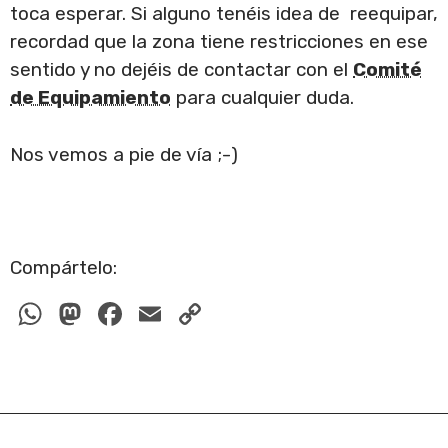
toca esperar. Si alguno tenéis idea de reequipar,
recordad que la zona tiene restricciones en ese
sentido y no dejéis de contactar con el
Comité
de Equipamiento
para cualquier duda.
Nos vemos a pie de vía ;-)
Compártelo:
W
M
F
E
C
h
a
a
m
o
at
st
c
ail
p
s
o
e
y
A
d
b
Li