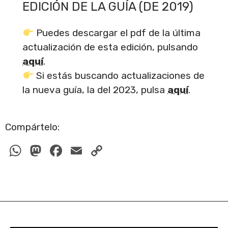
EDICIÓN DE LA GUÍA (DE 2019)
Puedes descargar el pdf de la última
actualización de esta edición, pulsando
aquí
.
Si estás buscando actualizaciones de
la nueva guía, la del 2023, pulsa
aquí
.
Compártelo:
W
M
F
E
C
h
a
a
m
o
at
st
c
ail
p
s
o
e
y
A
d
b
Li