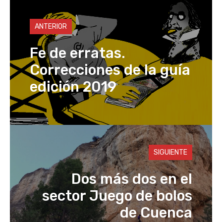
p
o
o
n
p
n
o
k
ANTERIOR
k
Fe de erratas.
Correcciones de la guía
edición 2019
SIGUIENTE
Dos más dos en el
sector Juego de bolos
de Cuenca