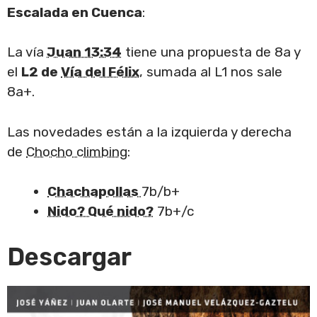
Escalada en Cuenca
:
La vía
Juan 13:34
tiene una propuesta de 8a y
el
L2 de
Vía del Félix
, sumada al L1 nos sale
8a+.
Las novedades están a la izquierda y derecha
de
Chocho climbing
:
Chachapollas
7b/b+
Nido? Qué nido?
7b+/c
Descargar