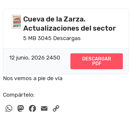
Cueva de la Zarza.
Actualizaciones del sector
5 MB
3045 Descargas
12 junio, 2026
2450
DESCARGAR
PDF
Nos vemos a pie de vía
Compártelo:
W
M
F
E
C
h
a
a
m
o
at
st
c
ail
p