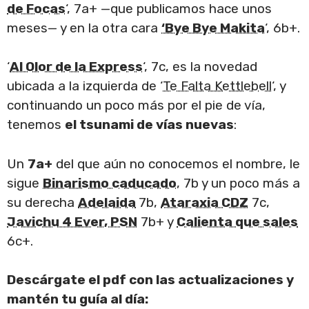
de Focas
‘, 7a+ —que publicamos hace unos
meses— y en la otra cara
‘Bye Bye Makita
‘, 6b+.
‘
Al Olor de la Express
‘, 7c, es la novedad
ubicada a la izquierda de ‘
Te Falta Kettlebell
‘, y
continuando un poco más por el pie de vía,
tenemos
el tsunami de vías nuevas
:
Un
7a+
del que aún no conocemos el nombre, le
sigue
Binarismo caducado
, 7b y un poco más a
su derecha
Adelaida
7b,
Ataraxia CDZ
7c,
Javichu 4 Ever, PSN
7b+ y
Calienta que sales
6c+.
Descárgate el pdf con las actualizaciones y
mantén tu guía al día: